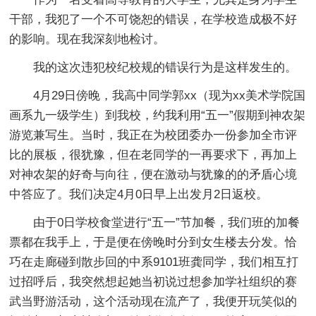
干部，我犯了一个不可饶恕的错误，在学校造成极不好
的影响。现在我深刻地检讨。
我的这次违犯校纪校规的错误行为是这样发生的。
4月29日傍晚，我高中同学郭xx（现为xx美术学院国
画系九一级学生）到我校，约我利用“五一”假期到神农架
游览兼写生。当时，我正在为校团委办一份参加全市评
比的展板，很犹豫，但在老同学的一再要求下，再加上
对神农架的好奇与向往，便在激动与犹豫的的矛盾心境
中答应了。我们决定4月0日早上出发月2日返校。
由于0日学校食堂进行“五一”节加餐，我们班的加餐
票都在我手上，于是便在傍晚时分到女生楼去分发。恰
巧在走廊碰到散步回的中系9101班龚同学，我们相互打
过招呼后，我突然想起她当初说过想参加学社组织的赛
武当野游活动，这个活动现在流产了，我便开玩笑似的