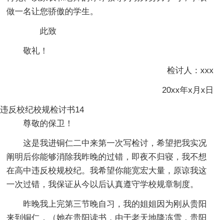
做一名让您骄傲的学生。
此致
敬礼！
检讨人：xxx
20xx年x月x日
违反校纪校规检讨书14
尊敬的保卫！
这是我进铜仁二中来第一次写检讨，希望把我实况
阐明后你能够消除我昨晚的过错，即夜不归寝，我不想
在高中违反校规校纪。我希望你能宽宏大量，原谅我这
一次过错，我保证从今以后认真遵守学校规章制度。
昨晚我上完第三节晚自习，我的姐姐因为刚从贵阳
来到铜仁，（她在贵阳读书，由于老天地降冻雪，贵阳