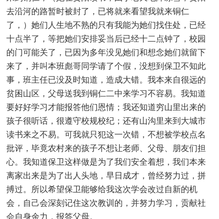
去沿河的路暂时被封了，已将就来看望我就来铜仁
了，）她们人生地不熟的只有我能为她们找住处，已经
十点半了，等把她们安排妥当后已经十二点钟了，校园
的门可能关了，已因为多年没见她们和想念她们就留下
来了，并叫本班彪哥同学请了个假，没想到保卫不知此
事，班主任已没及时知道，造成大错。我本来自很远的
贫困山区，父母送我到铜仁二中来学习不容易。我知道
要好好学习才能报答他们恩情；我还知道穷山里出来的
孩子很听话，很遵守校规校纪；还有山沟里来到大城市
读书来之不易。可我就只犯这一次错，不想被学校点名
批评，毕竟农村来的孩子不想让老师、父母、朋友们担
心。我知道保卫这样做是为了我们安全着想，我们本来
离家出来是为了出人头地，早日成才，曾经努力过，拼
搏过。所以希望保卫能够给我这次学会改过自新的机
会，自己会深刻记住这次教训的，并努力学习，贡献社
会自身余力，报答父母。