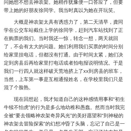
问她想不想去神农架。她稍作犹豫便一口答应了，但要
带上她的好朋友徐同学。我当时真以为她在开玩笑。
大概是神农架太具有诱惑力了，第二天清早，龚同
学在公交车站截住上学的徐同学，赶到汽车站找到了正
在购票的我们。当时我还一惊，转念一想，两天就回
了，不会有太大的问题。她们利用我们买票的时间分别
给家里挂电话，但都没有打通。由于时间太紧，她们决
定到房县后再给家里打电话或者拍电报说明情况。于是
我们一行四人就这样破天荒地挤上了xx到房县的班车，
当然，上车第一事是互相通报姓名，在学校里我们只是
混了个脸熟。
现在回想起，我才知道自己的这种感情用事和“初生
牛犊不怕虎”的行为是多么地幼稚和愚蠢。然而当时我完
全被“要去领略神农架奇异风光”的美好愿望和“到神秘的
神农架去冒险探索”的幻想冲昏了头脑，忘记了自己是一