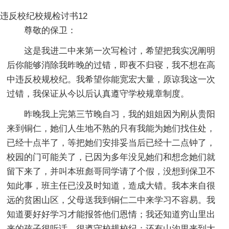
违反校纪校规检讨书12
尊敬的保卫：
这是我进二中来第一次写检讨，希望把我实况阐明
后你能够消除我昨晚的过错，即夜不归寝，我不想在高
中违反校规校纪。我希望你能宽宏大量，原谅我这一次
过错，我保证从今以后认真遵守学校规章制度。
昨晚我上完第三节晚自习，我的姐姐因为刚从贵阳
来到铜仁，她们人生地不熟的只有我能为她们找住处，
已经十点半了，等把她们安排妥当后已经十二点钟了，
校园的门可能关了，已因为多年没见她们和想念她们就
留下来了，并叫本班彪哥同学请了个假，没想到保卫不
知此事，班主任已没及时知道，造成大错。我本来自很
远的贫困山区，父母送我到铜仁二中来学习不容易。我
知道要好好学习才能报答他们恩情；我还知道穷山里出
来的孩子很听话，很遵守校规校纪；还有山沟里来到大