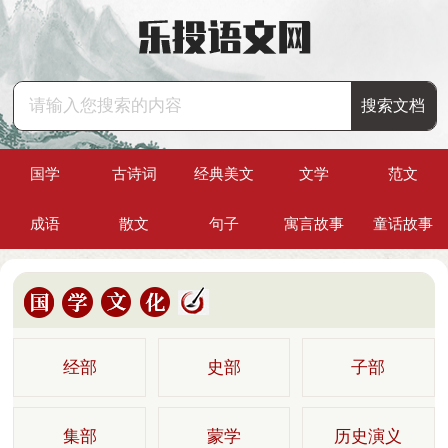
国学
古诗词
经典美文
文学
范文
成语
散文
句子
寓言故事
童话故事
经部
史部
子部
集部
蒙学
历史演义