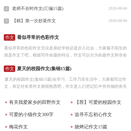
老师不在时作文(汇编15篇)
2026-08-06
4
【精】第一次炒菜作文
2026-08-06
5
看似寻常的色彩作文
作文
看似寻常的色彩作文无论是身处学校还是步入社会，大家最不陌生的
就是作文了吧，根据写作命题的特点，作文可以分为命题作文和非命
题作文。那么，怎么去写作文呢？以下是小编为大家收集...
夏天的校园作文(集锦15篇)
作文
夏天的校园作文(集锦15篇)在学习、工作乃至生活中，大家都写过作
文，肯定对各类作文都很熟悉吧，作文是人们把记忆中所存储的有关
知识、经验和思想用书面形式表达出来的记叙方式。...
有关我爱家乡的田野作文
【荐】可爱的校园作文
可爱的小猫作文300字
追寻不忘初心作文
（精选10篇）
梅花作文
烧烤记作文15篇