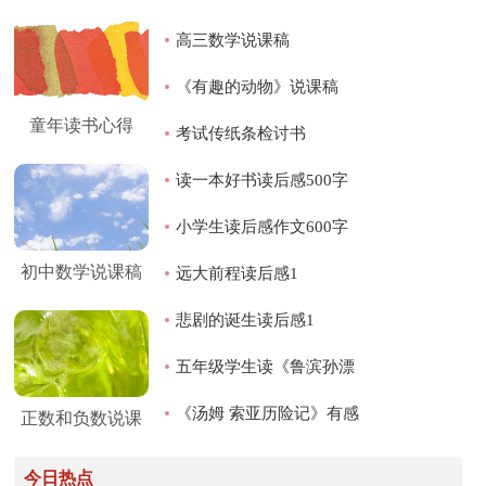
高三数学说课稿
《有趣的动物》说课稿
童年读书心得
（通用7篇）
考试传纸条检讨书
【精】
读一本好书读后感500字
《妈妈不是我的佣人》读后
小学生读后感作文600字
初中数学说课稿
感
《妈妈不是我的佣人》读后
远大前程读后感1
15篇
感
悲剧的诞生读后感1
五年级学生读《鲁滨孙漂
流记》有感
《汤姆 索亚历险记》有感
正数和负数说课
稿
今日热点