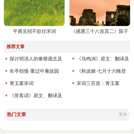
平甫见招不欲往宋词
《感遇三十八首其二》陈子
昂唐诗鉴赏
推荐文章
探讨明清人的奢靡观念及
《鸟鸣涧》原文、翻译及
其演变
长亭怨慢·重过中庵故园
赏析
《秋波媚·七月十六晚登
宋词
青玉案宋词
高兴亭望长安南山》原文、
宋词三百首：青玉案
《答客诮》原文、翻译及
翻译及赏析
赏析
热门文章
更多