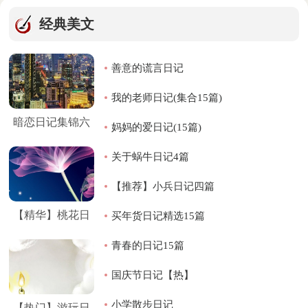
经典美文
善意的谎言日记
我的老师日记(集合15篇)
暗恋日记集锦六
妈妈的爱日记(15篇)
篇
关于蜗牛日记4篇
【推荐】小兵日记四篇
【精华】桃花日
买年货日记精选15篇
记三篇
青春的日记15篇
国庆节日记【热】
小学散步日记
【热门】游玩日