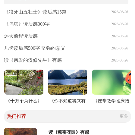
《狼牙山五壮士》读后感15篇
2026-06-26
《乌塔》读后感300字
2026-06-26
远大前程读后感
2026-06-26
凡卡读后感500字 坚强的意义
2026-06-26
读《亲爱的汉修先生》有感
2026-06-26
《十万个为什么》
《你不知道将来有
《课堂教学临床指
读后感范文（精选3
多好》读后感400字
导》读后感
热门推荐
更多
篇）
读《秘密花园》有感