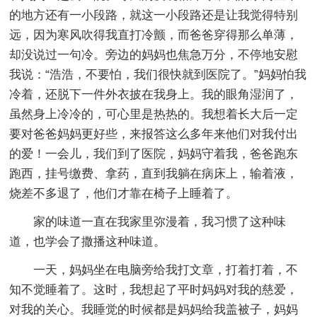
的地方还有一小段路，就这一小段路还是让我觉得特别
远，因为寒风吹得我直打冷颤，而爸爸穿得那么单薄，
却没说过一句冷。旁边的妈妈也焦急万分，不停地安慰
我说：“浩浩，不要怕，我们很快就到医院了。”妈妈怕我
冷着，还脱下一件外衣披在我身上。我的眼角湿润了，
虽然身上冷冷的，可心里是热热的。我想着长大后一定
要对爸爸妈妈更好些，来报答这么多年来他们对我付出
的爱！一会儿，我们到了医院，妈妈守着我，爸爸跑东
跑西，挂号缴费、拿药，直到我躺在病床上，输着液，
烧差不多退了，他们才靠在椅子上睡着了。
家的味道一直在我家里弥漫着，我习惯了这种味
道，也学会了撒播这种味道。
一天，妈妈坐在电脑旁给我打文章，打着打着，不
知不觉睡着了。这时，我想起了平时妈妈对我的慈爱，
对我的关心。我睡觉的时候都是妈妈给我盖被子，妈妈