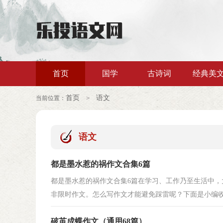
首页
国学
古诗词
经典美
首页
语文
当前位置：
>
语文
都是墨水惹的祸作文合集6篇
都是墨水惹的祸作文合集6篇在学习、工作乃至生活中
非限时作文。怎么写作文才能避免踩雷呢？下面是小编收集
破茧成蝶作文（通用68篇）