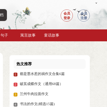
会员
会员
登录
注册
句子
寓言故事
童话故事
热文推荐
都是墨水惹的祸作文合集6篇
1
破茧成蝶作文（通用68篇）
2
兰州牛肉拉面作文
3
书法的作文(精选15篇)
4