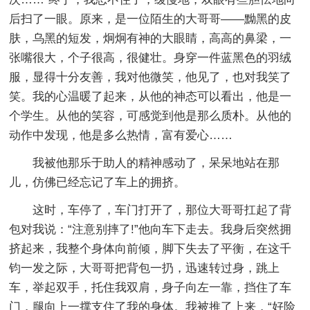
后扫了一眼。原来，是一位陌生的大哥哥——黝黑的皮
肤，乌黑的短发，炯炯有神的大眼睛，高高的鼻梁，一
张嘴很大，个子很高，很健壮。身穿一件蓝黑色的羽绒
服，显得十分友善，我对他微笑，他见了，也对我笑了
笑。我的心温暖了起来，从他的神态可以看出，他是一
个学生。从他的笑容，可感觉到他是那么质朴。从他的
动作中发现，他是多么热情，富有爱心……
我被他那乐于助人的精神感动了，呆呆地站在那
儿，仿佛已经忘记了车上的拥挤。
这时，车停了，车门打开了，那位大哥哥扛起了背
包对我说：“注意别摔了!”他向车下走去。我身后突然拥
挤起来，我整个身体向前倾，脚下失去了平衡，在这千
钧一发之际，大哥哥把背包一扔，迅速转过身，跳上
车，举起双手，托住我双肩，身子向左一靠，挡住了车
门，腿向上一撑支住了我的身体。我被推了上来，“好险