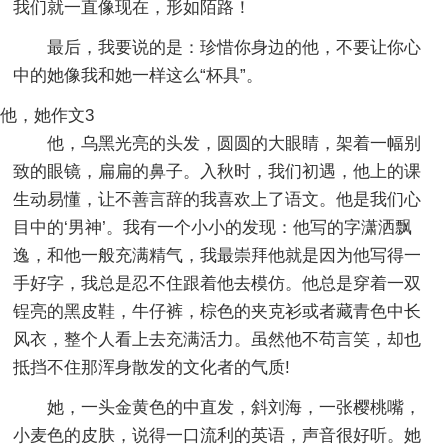
我们就一直像现在，形如陌路！
最后，我要说的是：珍惜你身边的他，不要让你心
中的她像我和她一样这么“杯具”。
他，她作文3
他，乌黑光亮的头发，圆圆的大眼睛，架着一幅别
致的眼镜，扁扁的鼻子。入秋时，我们初遇，他上的课
生动易懂，让不善言辞的我喜欢上了语文。他是我们心
目中的‘男神’。我有一个小小的发现：他写的字潇洒飘
逸，和他一般充满精气，我最崇拜他就是因为他写得一
手好字，我总是忍不住跟着他去模仿。他总是穿着一双
锃亮的黑皮鞋，牛仔裤，棕色的夹克衫或者藏青色中长
风衣，整个人看上去充满活力。虽然他不苟言笑，却也
抵挡不住那浑身散发的文化者的气质!
她，一头金黄色的中直发，斜刘海，一张樱桃嘴，
小麦色的皮肤，说得一口流利的英语，声音很好听。她