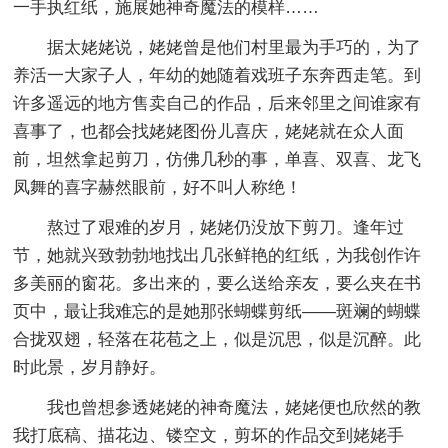
一手执红纸，施展她神奇魔法的模样……
据太姥姥说，姥姥曾是他们村里最为手巧的，为了
养活一大家子人，年幼的她随着戏班子东奔西走笔。到
许多遥远的地方售卖自己的作品，后来邻里之间谁家有
喜事了，也都会找姥姥图份儿喜庆，姥姥就在众人面
前，坦然拿起剪刀，仿佛几秒的事，单喜、双喜、龙飞
凤舞的喜字赫然眼前，好不叫人称绝！
熬过了艰难的岁月，姥姥仍没放下剪刀。逢年过
节，她就兴致勃勃地找出几张鲜艳的红纸，为我创作许
多美丽的窗花。多出来的，要么送给亲友，要么夹在书
页中，最让我难忘的是她那张蝴蝶剪纸——斑斓的蝴蝶
合拢双翅，轻落在花苞之上，似是沉思，似是沉醉。此
时此景，岁月静好。
我也曾想参透姥姥的神奇魔法，姥姥便也欣然的教
我打底稿、描花边、镂空文，剪坏的作品交到姥姥手