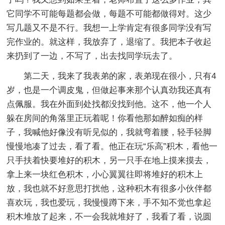
它同学不可能每题都会做，每题不可能都做得对。这少
写几题又不是不行。我想一上学肯定有很多同学没有写
完作业的。就这样，我放弃了，退缩了。我把本子收起
来扔到了一边，不写了，出去找同学玩去了。
第二天，我来了我表弟的家，表弟现在很小，只有4
岁，也是一个调皮鬼，但做起事来那个认真劲我还真有
点佩服。我在外面到处找都没找到他。这不，他一个人
躲在房间的角落里正玩着呢！你看他那如醉如痴的样
子，我喊他好像没有听见似的，我就弯着腰，轻手轻脚
慢慢地凑了过去，看了看。他正在玩“乐高”积木，看他一
只手扶着快要堆好的积木，另一只手在地上摸来摸去，
拿上来一块红色积木，小心翼翼往即将堆好的积木上
放，我也就不好意思打扰他，这种积木有很多小伙伴都
喜欢玩，我也爱玩，我慢慢蹲下来，手不知不觉也拿起
积木堆放了起来，不一会我就堆好了，我看了看，说圆