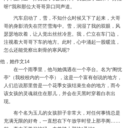
呀!”我和那位大哥哥异口同声道。
汽车启动了，雪，不知什么时候又下了起来，大哥
哥的身影消失在茫茫雪海中。雪，润湿了我的双眼，风
瑟瑟地吹着，让人觉出丝丝冷意。我，伫立在车门边，
注视着大哥哥下车的地方。此时，心中涌起一股暖流，
怎么还能觉察出刺骨的寒风呢?
他，她作文14
在一个雨季里，他与她偶遇在一个亭台。名为“阁忧
亭”（我校校内的一个亭），这是一个富有创说的地方，
人们总说那里曾是一个花季女孩结束生命的地方，而今
该女孩的灵魂就住在那儿，并会在天黑时穿着白衣出
现。
有个名为玉儿的女孩胆子非常大，对任何事情总是
充满无限的好奇，一直想在下午放学时登上那亭阁……