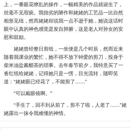
上，一番眼花缭乱的操作，一幅精美的作品就诞生了，
丝毫不见瑕疵。我拙劣的陋作和姥姥的工艺品一比自然
相形见绌，然而姥姥却说我一点不逊于她，她说这话时
眼中认真的神色感觉是发自肺腑，这是老人对孙女的安
慰和鼓励。
姥姥曾经整日剪纸，一坐便是几个时辰，然而近来
随着我课业的繁忙，她不得不放下钟爱的剪刀，投身于
柴米油盐酱醋茶的琐事。去年春节前夕，我特意买了一
沓红纸给姥姥，记得她只是一愣，目光流转，随即笑
道：“姥姥眼已经花了，不能剪了……”
“可以戴眼镜啊。”
“手生了，回不到从前了，剪不了啦，人老了……”姥
姥露出一抹令我难懂的神情。