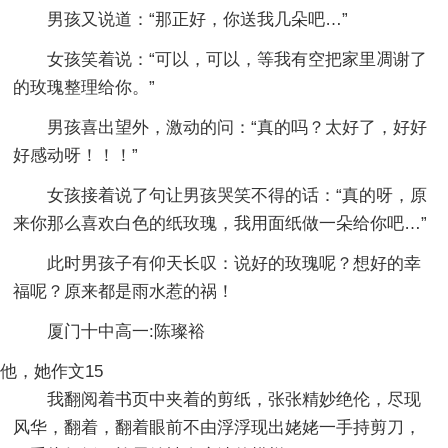
男孩又说道：“那正好，你送我几朵吧…”
女孩笑着说：“可以，可以，等我有空把家里凋谢了
的玫瑰整理给你。”
男孩喜出望外，激动的问：“真的吗？太好了，好好
好感动呀！！！”
女孩接着说了句让男孩哭笑不得的话：“真的呀，原
来你那么喜欢白色的纸玫瑰，我用面纸做一朵给你吧…”
此时男孩子有仰天长叹：说好的玫瑰呢？想好的幸
福呢？原来都是雨水惹的祸！
厦门十中高一:陈璨裕
他，她作文15
我翻阅着书页中夹着的剪纸，张张精妙绝伦，尽现
风华，翻着，翻着眼前不由浮浮现出姥姥一手持剪刀，