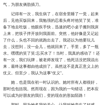
气，为朋友俩肋插刀。
记得有一次，我生病了，在宿舍里睡了一觉，起来
后，见他买饭回来，我勉强的忍着头疼对他笑了笑，准
备下地去吃饭，他眼疾手快，迅速的吧小桌子搬到我床
上来，把筷子拌开放到我面前。突然，他好像是又记起
了什么，头也不回的就跑出去了。我还以为他要玩儿
去，没想到，没一会儿，他就回来了。手里，多了一瓶
水。嘿嘿的笑了笑:忘买水了！当时，我真的感动了！还
有一次，我们玩牌，被老师发现了，他死活没把我说出
来，最终这事都由他成担了。虽然这不是真正意义上的
仗义。但至少，我认为这事“仗义”。
她，也是我在初一时认识的。她对所有人都很好，
那时也包括我。然而现在，因为我的一句错话，把本应
可以成为好朋友的我们，变的现在的形如陌路！
那时，因为她多我的关心，让我对她产生了好感。