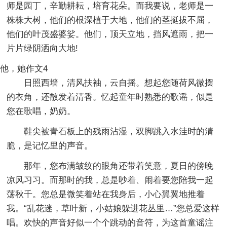
师是园丁，辛勤耕耘，培育花朵。而我要说，老师是一
株株大树，他们的根深植于大地，他们的茎挺拔不屈，
他们的叶茂盛婆娑。他们，顶天立地，挡风遮雨，把一
片片绿阴洒向大地!
他，她作文4
日照西墙，清风扶袖，云自摇。想起您随荷风微摆
的衣角，还散发着清香。忆起童年时熟悉的歌谣，似是
您在歌唱，奶奶。
鞋尖被青石板上的残雨沾湿，双脚跳入水洼时的清
脆，是记忆里的声音。
那年，您布满皱纹的眼角还带着笑意，夏日的傍晚
凉风习习。而那时的我，总是吵着、闹着要您陪我一起
荡秋千。您总是微笑着站在我身后，小心翼翼地推着
我。“乱花迷，草叶新，小姑娘躲进花丛里…”您总爱这样
唱。欢快的声音好似一个个跳动的音符，为这首童谣注