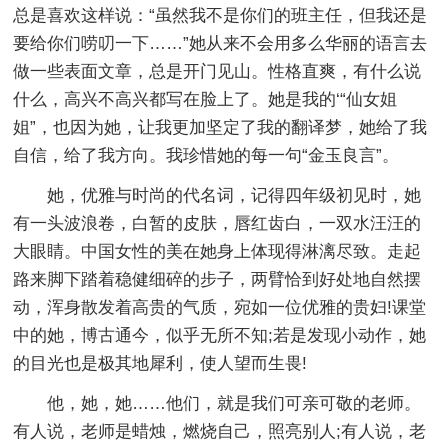
总是喜欢这样说：“虽然我不是你们的班主任，但我还是
要给你们唠叨一下……”她从来不会用多么华丽的语言去
做一些表面文章，总是开门见山。性格直爽，有什么说
什么，高兴不高兴都写在脸上了。她是我的‘“仙女姐
姐”，也因为她，让我更加坚定了我的翻译梦，她给了我
自信，给了我方向。我珍惜她的每一句“金玉良言”。
她，优雅与时尚的代名词，记得四年级初见时，她
有一头波浪卷，白暂的皮肤，唇红齿白，一双水汪汪的
大眼睛。中国女性的美在她身上体现得淋漓尽致。走起
路来脚下踏着稳健细碎的步子，两臂恰到好处地自然摆
动，浑身散发着高贵的气质，宛如一位优雅的贵妇!课堂
中的她，博古通今，似乎无所不知;若是发现小动作，她
的目光也是极其地犀利，使人望而生畏!
他，她，她……他们，就是我们可亲可敬的老师。
有人说，老师是蜡烛，燃烧自己，照亮别人;有人说，老