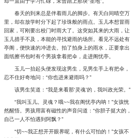
却一直由于学习忙碌，未曾踏上那块“圣地”。
春天的到来总是伴着雨儿的脚步。有天白间晴空万
里，却在放学时分下起了珍珠般的雨点。玉儿本想冒雨
回家，可刚要出校门时雨大了。这突如其来的大雨，让
玉儿措手不及，本能的寻找避雨的场所。看见不远处有
亭阁，便快速的冲进去。拍了拍身上的雨水，正要拿出
面纸擦书包时有个男孩拿着把伞，走进阁忧亭。
玉儿一抬起头便发现这男生，见男生手上有把伞，
忍不住好奇地问：“你也进来避雨吗？”
该男生笑道：“我是来看那‘灵魂’的，我叫政光荣。”
“我叫玉儿。灵魂？哦~~我在阁忧亭内呐！”女孩恍
然醒悟。男孩用富有磁性的声音问道：“你胆子挺大的，
自己一人不怕遇到阿飘？”
“切~~我正想开开眼界呢，有什么可怕的！”女孩不