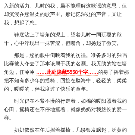
入新的活力。儿时的我，虽不能理解这歌谣的意思，但
却沉浸在您温柔的歌声里。那记忆深处的声音，又让
我，想起了您。
鞋底沾上了墙角的泥土，望着儿时一同玩耍的秋
千，心中浮现出一抹苦涩，但嘴角，却扬起了微笑。
那是，您的眼中倒映着我的彷徨。准备多时的独唱
比赛被人夺去了那本该属于我的名额。我无助的站在墙
角边，任冷冷
……此处隐藏5558个字……
的身子摇着那
把不知有多少年的摇椅，回旋在脑海中，轻轻的，柔柔
的，暖暖的，伴我度过了快乐的童年。
时光仍在不紧不慢的行走着，如棉的暖阳照着我的
心田，摇椅还在不停地摇着，就像奶奶对我悠长的爱一
样。
奶奶依然在午后摇着摇椅，几缕银发飘起，泛黄的