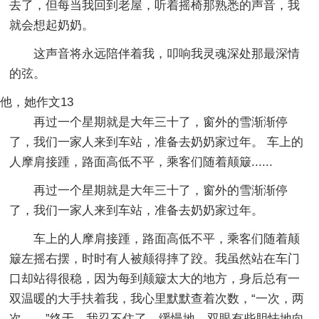
去了，但每当我回到老屋，听着摇椅那熟悉的声音，我
就会想起奶奶。
这声音将永远陪伴着我，叩响我灵魂深处那最深情
的弦。
他，她作文13
再过一个星期就是大年三十了，窗外的雪渐渐停
了，我们一家人来到车站，准备去奶奶家过年。 车上的
人摩肩接踵，路面高低不平，乘客们随着颠簸......
再过一个星期就是大年三十了，窗外的雪渐渐停
了，我们一家人来到车站，准备去奶奶家过年。
车上的人摩肩接踵，路面高低不平，乘客们随着颠
簸左摇右摆，时时有人被颠得摔了跤。我虽然站在车门
口却站得很稳，因为每到颠簸太大的地方，身后总有一
双温暖的大手扶着我，我心里默默查着次数，“一次，两
次……”终于，我忍不住了，缓慢地，双眼有些胆怯地向