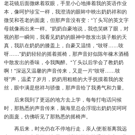
老花镜后面微眯着双眼，手里小心地捧着我的英语作业
本，像呵护珍宝一样，我澄清的眼眸中映出奶奶祥和的
微笑和苍老的面庞，但那声音没有变：“丫头写的英文字
母就像画出来一样。”奶奶自豪地说，我也笑眯了眼，对
视的那一瞬间，我看见奶奶的眼神中散发出孩子般的天
真，我趴在奶奶的膝盖上，自豪又温情，“吱呀……吱
呀……”奶奶轻轻的摇着摇椅，那声音好似陈年橡木酒桶
中散发出的香味，令我陶醉。“丫头以后学会了教奶奶
啊！”深远又温馨的声音传来，又是一片“吱呀……吱
呀”声，温柔了岁月，奶奶用粗糙的大手抚摸着我的发
丝，眼中满是慈祥与骄傲，那声音给了我勇气和力量。
后来我到了更远的地方去上学，每每打电话问候
时，那熟悉的声音传来，脑海里总会浮现出奶奶笑呵呵
的面庞，仿佛听见了那熟悉的摇椅声。
再后来，时光仍在不停地行走，亲人便渐渐离我远