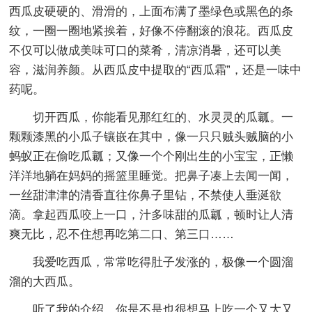
西瓜皮硬硬的、滑滑的，上面布满了墨绿色或黑色的条
纹，一圈一圈地紧挨着，好像不停翻滚的浪花。西瓜皮
不仅可以做成美味可口的菜肴，清凉消暑，还可以美
容，滋润养颜。从西瓜皮中提取的“西瓜霜”，还是一味中
药呢。
切开西瓜，你能看见那红红的、水灵灵的瓜瓤。一
颗颗漆黑的小瓜子镶嵌在其中，像一只只贼头贼脑的小
蚂蚁正在偷吃瓜瓤；又像一个个刚出生的小宝宝，正懒
洋洋地躺在妈妈的摇篮里睡觉。把鼻子凑上去闻一闻，
一丝甜津津的清香直往你鼻子里钻，不禁使人垂涎欲
滴。拿起西瓜咬上一口，汁多味甜的瓜瓤，顿时让人清
爽无比，忍不住想再吃第二口、第三口……
我爱吃西瓜，常常吃得肚子发涨的，极像一个圆溜
溜的大西瓜。
听了我的介绍，你是不是也很想马上吃一个又大又