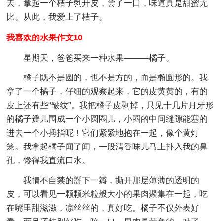
去，拿起一个桔子剥开皮，尝了一口，味道真是甜蜜无
比。从此，我爱上了桔子。
我喜欢的水果作文10
星期天，爸爸买来一种水果———橘子。
橘子既不是圆的，也不是方的，而是椭圆形的。我
拿了一个橘子，仔细的观察起来，它的皮黄黄的，有的
皮上还有些“皱纹”。我把橘子皮剥掉，只见十几片月牙形
的橘子瓣儿围成一个小圆圈儿，小圈的中间缝隙能塞的
进去一个小拇指呢！它们紧紧地抱在一起，像个黄灯
笼。我拿起橘子闻了闻，一股清香味儿马上扑入我的鼻
孔，馋得我直流口水。
我情不自禁的掰下一瓣，撕开那层薄薄的透明的
皮，可以看见一颗颗米粒般大小的果肉聚集在一起，吃
在嘴里甜滋滋，凉丝丝的，真好吃。橘子不仅外表好