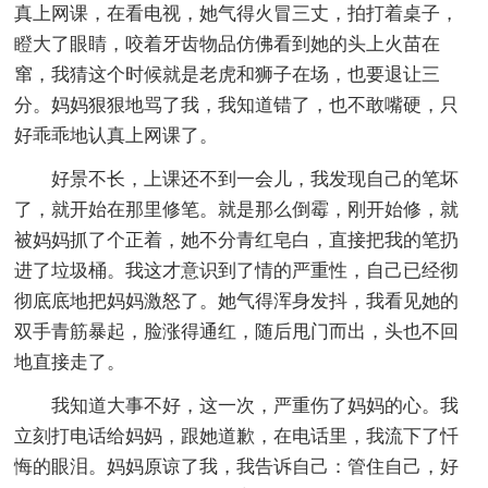
真上网课，在看电视，她气得火冒三丈，拍打着桌子，
瞪大了眼睛，咬着牙齿物品仿佛看到她的头上火苗在
窜，我猜这个时候就是老虎和狮子在场，也要退让三
分。妈妈狠狠地骂了我，我知道错了，也不敢嘴硬，只
好乖乖地认真上网课了。
好景不长，上课还不到一会儿，我发现自己的笔坏
了，就开始在那里修笔。就是那么倒霉，刚开始修，就
被妈妈抓了个正着，她不分青红皂白，直接把我的笔扔
进了垃圾桶。我这才意识到了情的严重性，自己已经彻
彻底底地把妈妈激怒了。她气得浑身发抖，我看见她的
双手青筋暴起，脸涨得通红，随后甩门而出，头也不回
地直接走了。
我知道大事不好，这一次，严重伤了妈妈的心。我
立刻打电话给妈妈，跟她道歉，在电话里，我流下了忏
悔的眼泪。妈妈原谅了我，我告诉自己：管住自己，好