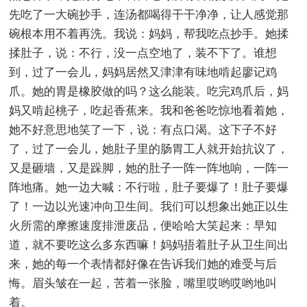
先吃了一大碗抄手，连汤都喝得干干净净，让人感觉那
碗根本用不着再洗。我说：妈妈，帮我吃点抄手。她揉
揉肚子，说：不行，没一点空地了，装不下了。谁想
到，过了一会儿，妈妈居然又津津有味地啃起廖记鸡
爪。她的胃是橡胶做的吗？这么能装。吃完鸡爪后，妈
妈又啃起桃子，吃起香蕉来。我和爸爸吃惊地看着她，
她不好意思地笑了一下，说：有点口渴。这下子不好
了，过了一会儿，她肚子里的肠胃工人就开始抗议了，
又是砸墙，又是跺脚，她的肚子一阵一阵地响，一阵一
阵地痛。她一边大喊：不行啦，肚子要爆了！肚子要爆
了！一边以光速冲向卫生间。我们可以想象出她正以生
火所需的摩擦速度排泄废品，便哈哈大笑起来：早知
道，就不要吃这么多东西嘛！妈妈捂着肚子从卫生间出
来，她的每一个表情都好像在告诉我们她的难受与后
悔。眉头皱在一起，苦着一张脸，嘴里哎哟哎哟地叫
着。