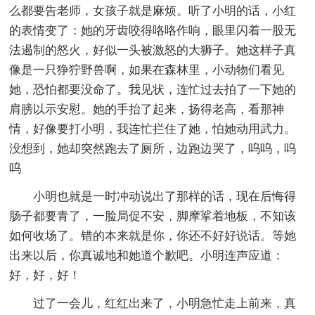
么都要告老师，女孩子就是麻烦。听了小明的话，小红
的表情变了：她的牙齿咬得咯咯作响，眼里闪着一股无
法遏制的怒火，好似一头被激怒的大狮子。她这样子真
像是一只狰狞野兽啊，如果在森林里，小动物们看见
她，恐怕都要没命了。我见状，连忙过去拍了一下她的
肩膀以示安慰。她的手抬了起来，扬得老高，看那神
情，好像要打小明，我连忙拦住了她，怕她动用武力。
没想到，她却突然跑去了厕所，边跑边哭了，呜呜，呜
呜
小明也就是一时冲动说出了那样的话，现在后悔得
肠子都要青了，一脸局促不安，脚摩挲着地板，不知该
如何收场了。错的本来就是你，你还不好好说话。等她
出来以后，你真诚地和她道个歉吧。小明连声应道：
好，好，好！
过了一会儿，红红出来了，小明急忙走上前来，真