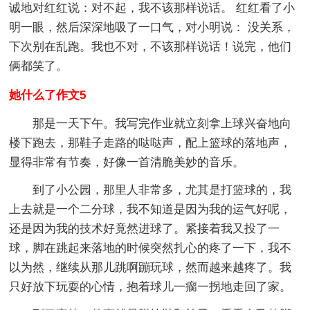
诚地对红红说：对不起，我不该那样说话。 红红看了小
明一眼，然后深深地吸了一口气，对小明说： 没关系，
下次别在乱跑。我也不对，不该那样说话！说完，他们
俩都笑了。
她什么了作文5
那是一天下午。我写完作业就立刻拿上球兴奋地向
楼下跑去，那鞋子走路的哒哒声，配上篮球的落地声，
显得非常有节奏，好像一首清脆美妙的音乐。
到了小公园，那里人非常多，尤其是打篮球的，我
上去就是一个二分球，我不知道是因为我的运气好呢，
还是因为我的技术好竟然进球了。紧接着我又投了一
球，脚在跳起来落地的时候突然扎心的疼了一下，我不
以为然，继续从那儿跳啊蹦玩球，然而越来越疼了。我
只好放下玩耍的心情，抱着球儿一瘸一拐地走回了家。