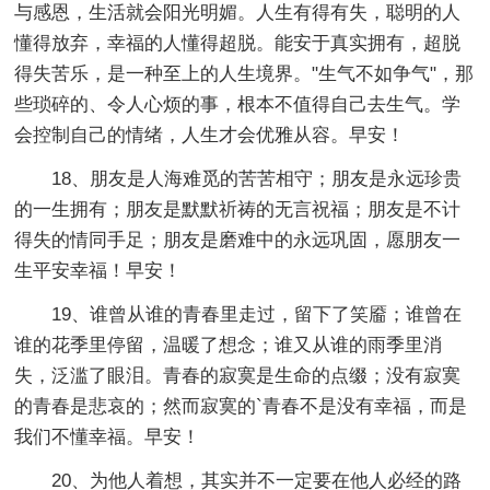
与感恩，生活就会阳光明媚。人生有得有失，聪明的人
懂得放弃，幸福的人懂得超脱。能安于真实拥有，超脱
得失苦乐，是一种至上的人生境界。"生气不如争气"，那
些琐碎的、令人心烦的事，根本不值得自己去生气。学
会控制自己的情绪，人生才会优雅从容。早安！
18、朋友是人海难觅的苦苦相守；朋友是永远珍贵
的一生拥有；朋友是默默祈祷的无言祝福；朋友是不计
得失的情同手足；朋友是磨难中的永远巩固，愿朋友一
生平安幸福！早安！
19、谁曾从谁的青春里走过，留下了笑靥；谁曾在
谁的花季里停留，温暖了想念；谁又从谁的雨季里消
失，泛滥了眼泪。青春的寂寞是生命的点缀；没有寂寞
的青春是悲哀的；然而寂寞的`青春不是没有幸福，而是
我们不懂幸福。早安！
20、为他人着想，其实并不一定要在他人必经的路