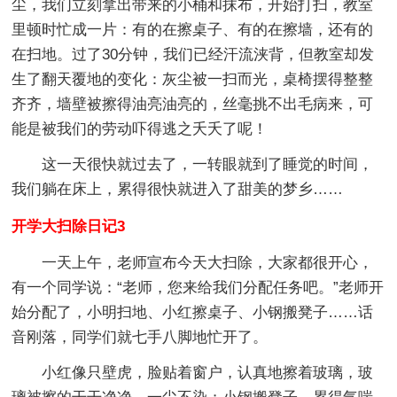
尘，我们立刻拿出带来的小桶和抹布，开始打扫，教室
里顿时忙成一片：有的在擦桌子、有的在擦墙，还有的
在扫地。过了30分钟，我们已经汗流浃背，但教室却发
生了翻天覆地的变化：灰尘被一扫而光，桌椅摆得整整
齐齐，墙壁被擦得油亮油亮的，丝毫挑不出毛病来，可
能是被我们的劳动吓得逃之夭夭了呢！
这一天很快就过去了，一转眼就到了睡觉的时间，
我们躺在床上，累得很快就进入了甜美的梦乡……
开学大扫除日记3
一天上午，老师宣布今天大扫除，大家都很开心，
有一个同学说：“老师，您来给我们分配任务吧。”老师开
始分配了，小明扫地、小红擦桌子、小钢搬凳子……话
音刚落，同学们就七手八脚地忙开了。
小红像只壁虎，脸贴着窗户，认真地擦着玻璃，玻