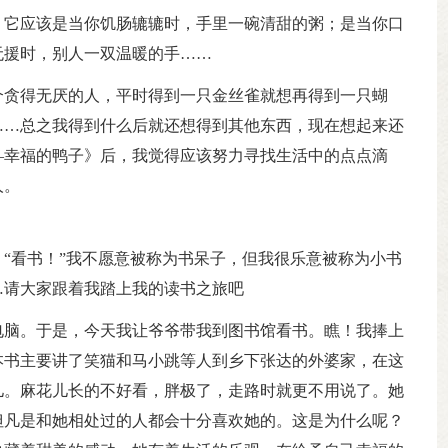
？它应该是当你饥肠辘辘时，手里一碗清甜的粥；是当你口
无援时，别人一双温暖的手……
个贪得无厌的人，平时得到一只金丝雀就想再得到一只蝴
……总之我得到什么后就还想得到其他东西，现在想起来还
—幸福的鸭子》后，我觉得应该努力寻找生活中的点点滴
人。
“看书！”我不愿意被称为书呆子，但我很乐意被称为小书
…请大家跟着我踏上我的读书之旅吧
电脑。于是，今天我让爷爷带我到图书馆看书。瞧！我捧上
本书主要讲了笑猫和马小跳等人到乡下张达的外婆家，在这
儿。麻花儿长的不好看，胖极了，走路时就更不用说了。她
但凡是和她相处过的人都会十分喜欢她的。这是为什么呢？