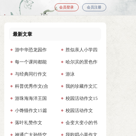
会员登录
会员注册
最新文章
游中华恐龙园作
胜似亲人小学四
每一个课间都能
哈尔滨的景色作
文（通用40篇）
年级500字作文
与经典同行作文
游泳
不同作文600字
文3篇
科普优秀作文(合
我的珍藏作文汇
(合集13篇)
游珠海海洋王国
校园活动作文15
集15篇)
编15篇
小馋猫作文15篇
校园活动作文
的小学生作文
篇
落叶礼赞作文
会变大变小的书
神通广大孙悟空
我歌唱小草作文
包作文(集合13篇)