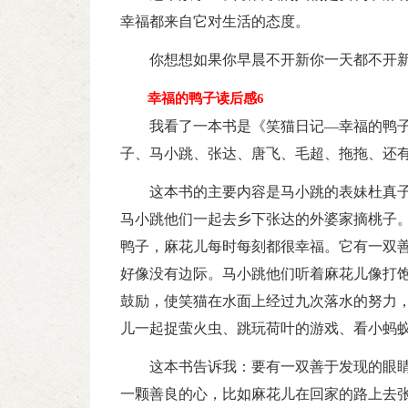
幸福都来自它对生活的态度。
你想想如果你早晨不开新你一天都不开
幸福的鸭子读后感6
我看了一本书是《笑猫日记—幸福的鸭
子、马小跳、张达、唐飞、毛超、拖拖、还
这本书的主要内容是马小跳的表妹杜真子
马小跳他们一起去乡下张达的外婆家摘桃子
鸭子，麻花儿每时每刻都很幸福。它有一双
好像没有边际。马小跳他们听着麻花儿像打
鼓励，使笑猫在水面上经过九次落水的努力
儿一起捉萤火虫、跳玩荷叶的游戏、看小蚂
这本书告诉我：要有一双善于发现的眼
一颗善良的心，比如麻花儿在回家的路上去