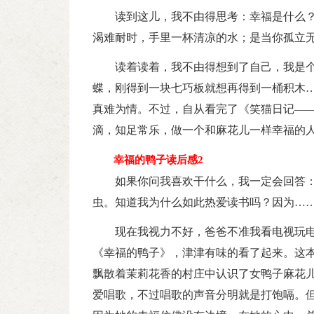
读到这儿，我不由得思考：幸福是什么
渴难耐时，手里一杯清凉的水；是当你孤立
读着读着，我不由得想到了自己，我是
蝶，刚得到一块七巧板就想再得到一桶积木
真难为情。不过，自从看完了《笑猫日记—
滴，知足常乐，做一个和麻花儿一样幸福的
幸福的鸭子读后感2
如果你问我喜欢干什么，我一定会回答：
虫。知道我为什么如此热爱读书吗？因为…
现在我视力不好，爸爸不准我看电视玩
《幸福的鸭子》，津津有味的看了起来。这
飘散着茉莉花香的村庄中认识了女鸭子麻花
爱唱歌，不过唱歌的声音分明就是打饱嗝。