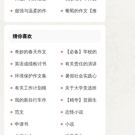
倔强与温柔的作
葡萄的作文【推
作文
文
荐】
猜你喜欢
奇妙的春天作文
【必备】学校的
英语成绩检讨书
有关责任的演讲
教学工作计划合集九
环境保护作文集
暑假社会实践心
（通用23篇）
稿模板锦集五篇
篇
有关工作计划模
关于大学竞选班
合15篇
得
我的新自行车作
【精华】贫困生
板集合八篇
长竞选稿集锦9篇
范文
志怪小说
文(14篇)
申请书合集九篇
申请书
小说