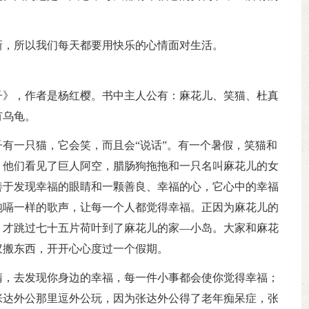
新，所以我们每天都要用快乐的心情面对生活。
子》，作者是杨红樱。书中主人公有：麻花儿、笑猫、杜真
有乌龟。
有一只猫，它会笑，而且会“说话”。有一个暑假，笑猫和
。他们看见了巨人阿空，腊肠狗拖拖和一只名叫麻花儿的女
善于发现幸福的眼睛和一颗善良、幸福的心，它心中的幸福
饱嗝一样的歌声，让每一个人都觉得幸福。正因为麻花儿的
，才跳过七十五片荷叶到了麻花儿的家—小岛。大家和麻花
蚁搬东西，开开心心度过一个假期。
睛，去发现你身边的幸福，每一件小事都会使你觉得幸福；
张达外公那里逗外公玩，因为张达外公得了老年痴呆症，张