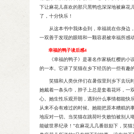
下让麻花儿喜欢的那只黑鸭也深深地被麻花
了，十分快乐！
从这本书中我体会到，幸福就在你身边
一双善于发现的眼睛和一颗容易被幸福所感
幸福的鸭子读后感4
《幸福的鸭子》是著名作家杨红樱的小
的一本。它讲了笑猫在乡下经历的一些有趣
笑猫和人类伙伴们在暑假里到乡下去玩
她戴着一条头巾，脖子上总是套着花环，一
心。她生性乐观开朗，遇到什么事情都能快
从来不会有难过的时候。她能把原本糟糕的
地应对一切。当笑猫在跳荷叶失败怕被别人嘲
能破世界纪录！”在麻花儿几番鼓励下，笑猫