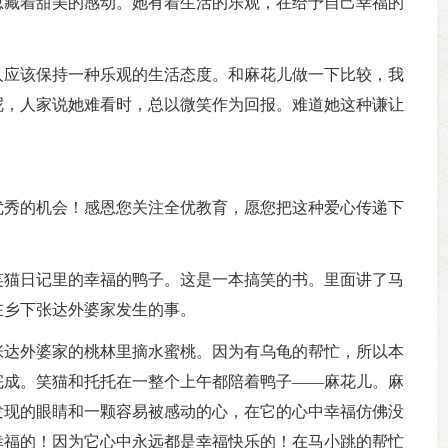
总藏着甜美的感动。她有着生活的乐观，在给予自己幸福的
人应该保持一种乐观的生活态度。和麻花儿做一下比较，我
呢，人家说她难看时，总以微笑作为回报。难道她这种谦让
优秀的机会！感恩您关注全优教育，愿您把这种爱心传递下
笑猫日记里的幸福的鸭子。这是一本搞笑的书。里面讲了马
在乡下张达外婆家发生的事。
张达外婆家的桃林里摘水蜜桃。因为有乌龟的帮忙，所以本
完成。笑猫和托托在一整个上午都陪着鸭子——麻花儿。麻
发现的眼睛和一颗容易被感动的心，在它的心中幸福仿佛没
幸福的！因为它心中永远都是幸福快乐的！在马小跳的帮忙